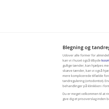
Blegning og tandre
Udover alle former for almindel
kan vi i huset også tilbyde
kosm
gullige tænder, kan hjælpes m
skæve tænder, kan vi også hjæl
mere komplicerede tilfælde for
tandregulering (ortodontist). E
behandlinger på klinikken i fo
Du er meget velkommen til at ring
give dig et prisoverslag inden