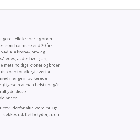
logeret. Alle kroner og broer
er, som har mere end 20 års
r ved alle krone-, bro- og
således, at der hver gang
lle metalholdige kroner og broer
isikoen for allergi overfor
til med mange importerede
er. (Ligesom at man helst undgår
a tilbyde disse
le priser.
Det vil derfor altid være muligt
r trækkes ud. Det betyder, at du