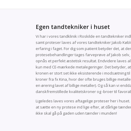
Egen tandtekniker i huset
Vi har i vores tandklinik i Roskilde en tandtekniker ind
samt proteser laves af vores tandtekniker Jakob Købl
erfaring i faget. For dig som patient betyder det, at de
protesebehandlinger tages farveprøve af Jakob selv, 
opnås et perfekt æstetisk resultat. Endvidere laves a
kun med CE-mærkede metalegeringer. Det betyder, at r
kronen er stort set ikke eksisterende i modsætning 
kroner fra fx Kina, hvor der ofte bruges billige metall
en ørering lavet af billige metaller). Og så kan vi endd
danskfremstillede kvalitetskroner og -broer til favorab
Ligeledes laves vores aftagelige proteser her i huset. 
at sætte en ny protese ind lige efter, at dårlige tænde
ikke skal gå på gaden uden tænder i munden!