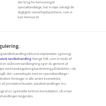
der brug for henvisning til
specialtandlæge, har vi nøje udvalgt de
dygtigste samarbejdspartnere, som vi
kan henvise til.
gulering.
ig tandbehandling inklusive implantater og kirurgi,
etisk tandbehandling
. Mange folk, som er kede af
ed en skånsom tandblegning og er du generet af
pe med tandregulering/tandretning på klinikken. I de
egår det i samarbejde med en specialtandlæge i
ndvidere foretager vi alle andre kosmetiske
rm af porcelænsfacader, plastbehandlinger m.v.
e til os og bestille tid til en konsultation, så vi kan
 behandlingen begyndes.